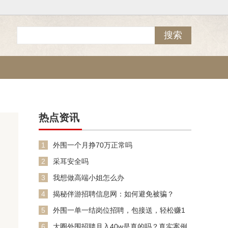
热点资讯
1
外围一个月挣70万正常吗
2
采耳安全吗
3
我想做高端小姐怎么办
4
揭秘伴游招聘信息网：如何避免被骗？
5
外围一单一结岗位招聘，包接送，轻松赚1
万！
6
大圈外围招聘月入40w是真的吗？真实案例