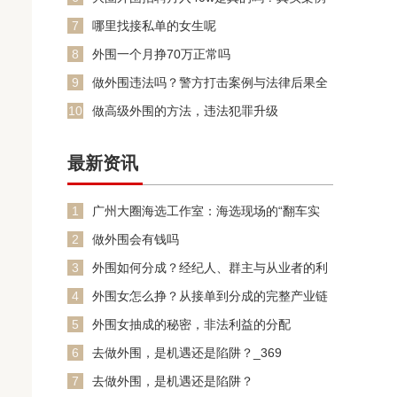
解析
7
哪里找接私单的女生呢
8
外围一个月挣70万正常吗
9
做外围违法吗？警方打击案例与法律后果全
解析_79
10
做高级外围的方法，违法犯罪升级
最新资讯
1
‌广州大圈海选工作室‌：海选现场的“翻车实
录”
2
做外围会有钱吗
3
外围如何分成？经纪人、群主与从业者的利
益链_8
4
外围女怎么挣？从接单到分成的完整产业链
_4
5
外围女抽成的秘密，非法利益的分配
6
去做外围，是机遇还是陷阱？_369
7
去做外围，是机遇还是陷阱？