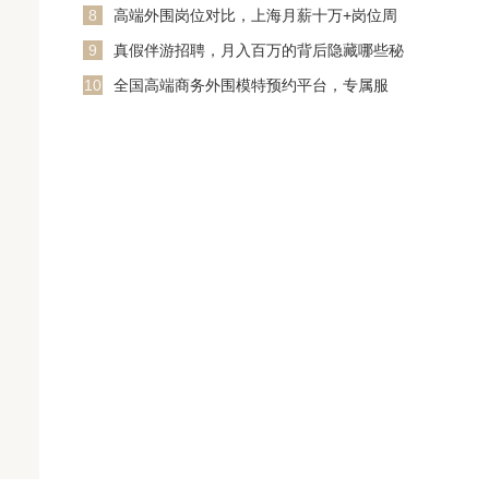
8
高端外围岗位对比，上海月薪十万+岗位周
期
9
真假伴游招聘，月入百万的背后隐藏哪些秘
密？_207
10
全国高端商务外围模特预约平台，专属服
务，快速匹配_239