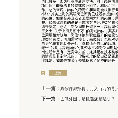
也比较短，因为行业更新速度快。对于岗位周期
项目后可能就需要转岗或换公司了。相比之下
作。总的来说，岗位的稳定性和周期会根据行
小张
: 其实上海的高端岗位薪资已经没有想象
的岗位。如果是外企或者互联网大厂的岗位，
整。如果你选择的是销售或者客户经理类的岗
绩来决定。总之，岗位周期长短不一，高薪岗
王女士
: 关于上海月薪十万+的高端岗位，其
位周期相对较短，岗位转换和职位晋升的速度
理类的岗位，周期通常较长，岗位晋升也相对
自身的职业规划去评估，选择适合自己的领域
老张
: 我觉得高端岗位的薪资水平和岗位周期
岗位通常是有一定竞争力的，尤其是在技术类或
的情况是非常常见的。你要考虑的是自己是否
业规划。如果你在某个领域积累了足够的经验
上海
上一篇：
真假伴游招聘，月入百万的背后
下一篇：
去做外围，是机遇还是陷阱？