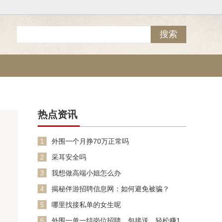
热点资讯
1
外围一个月挣70万正常吗
2
采耳安全吗
3
我想做高端小姐怎么办
4
揭秘伴游招聘信息网：如何避免被骗？
5
哪里找接私单的女生呢
6
外围一单一结岗位招聘，包接送，轻松赚1