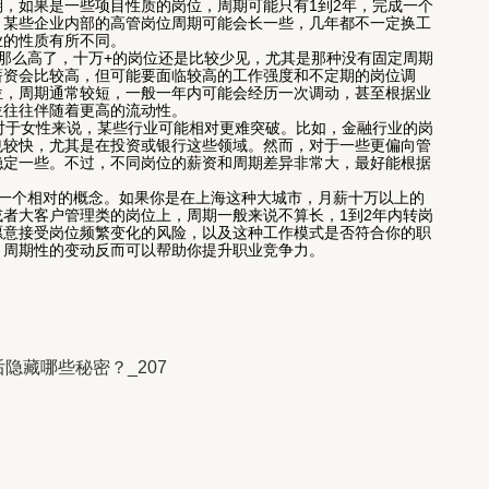
，如果是一些项目性质的岗位，周期可能只有1到2年，完成一个
，某些企业内部的高管岗位周期可能会长一些，几年都不一定换工
业的性质有所不同。
中那么高了，十万+的岗位还是比较少见，尤其是那种没有固定周期
薪资会比较高，但可能要面临较高的工作强度和不定期的岗位调
位，周期通常较短，一般一年内可能会经历一次调动，甚至根据业
位往往伴随着更高的流动性。
实对于女性来说，某些行业可能相对更难突破。比如，金融行业的岗
也较快，尤其是在投资或银行这些领域。然而，对于一些更偏向管
稳定一些。不过，不同岗位的薪资和周期差异非常大，最好能根据
。
是一个相对的概念。如果你是在上海这种大城市，月薪十万以上的
者大客户管理类的岗位上，周期一般来说不算长，1到2年内转岗
愿意接受岗位频繁变化的风险，以及这种工作模式是否符合你的职
，周期性的变动反而可以帮助你提升职业竞争力。
隐藏哪些秘密？_207