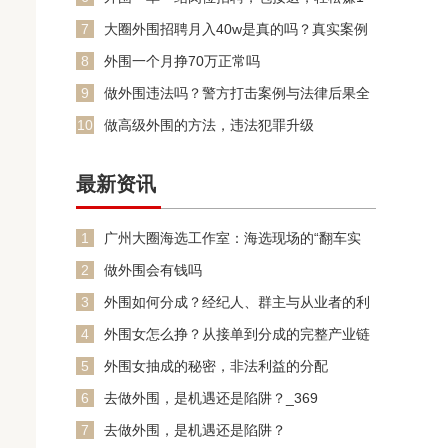
万！
7
大圈外围招聘月入40w是真的吗？真实案例
解析
8
外围一个月挣70万正常吗
9
做外围违法吗？警方打击案例与法律后果全
解析_79
10
做高级外围的方法，违法犯罪升级
最新资讯
1
‌广州大圈海选工作室‌：海选现场的“翻车实
录”
2
做外围会有钱吗
3
外围如何分成？经纪人、群主与从业者的利
益链_8
4
外围女怎么挣？从接单到分成的完整产业链
_4
5
外围女抽成的秘密，非法利益的分配
6
去做外围，是机遇还是陷阱？_369
7
去做外围，是机遇还是陷阱？