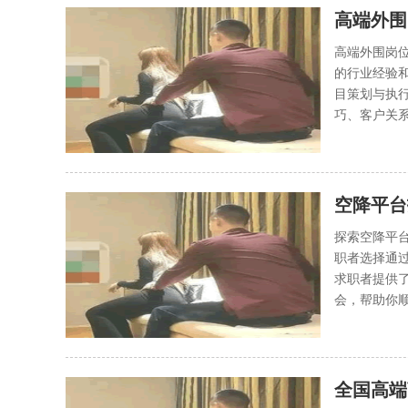
高端外围
高端外围岗位
的行业经验
目策划与执
巧、客户关系
空降平台
探索空降平
职者选择通
求职者提供
会，帮助你顺
全国高端