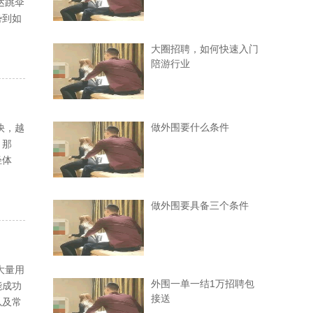
达跳伞
势到如
大圈招聘，如何快速入门
陪游行业
做外围要什么条件
快，越
。那
轻体
做外围要具备三个条件
大量用
外围一单一结1万招聘包
能成功
接送
以及常