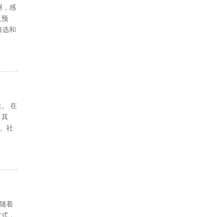
啊，感
久预
筛选和
。 在
。其
、社
*随着
方式，