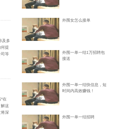
外围女怎么接单
涉及多
如何提
外围一单一结1万招聘包
公司等
接送
外围一单一结快信息，短
时间内高效赚钱！
*在
了解这
文将深
外围一单一结招聘