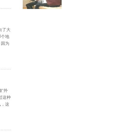
向了大
哪个地
，因为
“外
过这种
么，这