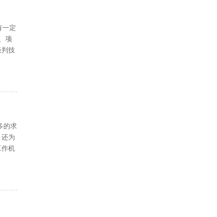
有一定
、项
谈判技
多的求
，还为
工作机