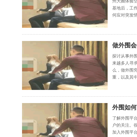
州大圈体验
基地后，工
何应对突发情
做外围会
探讨从事外
来越多人寻
么，做外围
重，以及其中
外围如何
了解外围平
户的关注。
加入外围平