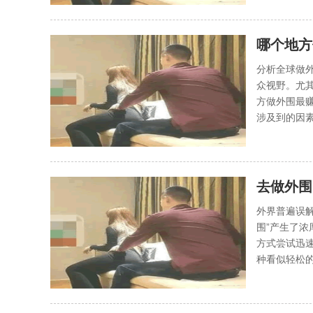
哪个地方
分析全球做
众视野。尤
方做外围最
涉及到的因素
去做外围
外界普遍误
围”产生了
方式尝试迅
种看似轻松的